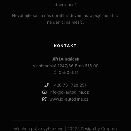
dovolenou?
Neváhejte se na nás obrátit rádi vám auto půjčíme ať už
na den či na měsíc.
KONTAKT
Jiří Dundáček
Vinohradská 1247/86 Brno 618 00
IČ: 05505011
+420 731 728 251
info@jd-autodilna.cz
www.jd-autodilna.cz
Všechna práva vyhrazene | 2022 | Design by
Graphex