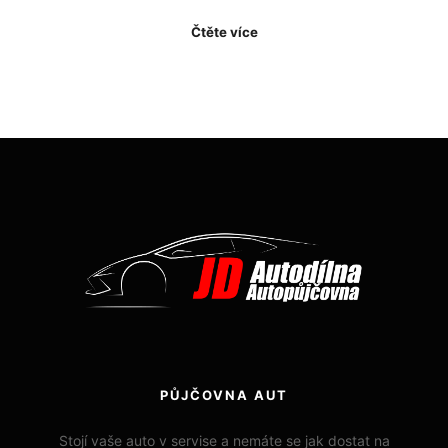
Čtěte více
PŮJČOVNA AUT
Stojí vaše auto v servise a nemáte se jak dostat na